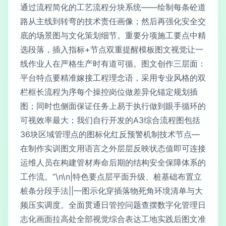
通过流程简化的工艺流程分块系统——绘制每条砼道
路从主线到转弯的技术责任画像；然后再强化安全交
底的场景图与文化策划细节。重要分项施工要点中精
选段落，插入指标+节点双重提醒模板图文视觉让一
线作业人在严格生产时有道可循。图文创作三层面：
平台特点要精准嫁接工程理念语，采用专业风格的双
栏框长流程为序每个操控岗位做差异化锚定规划插
图；同时也侧面保证任务上易于执行做到眼手循环的
可视效率最大；我们自行开发的A3综合流程图包括
36块区域管理点的图标化红反预警机制技术节点—
在制作实训图文用语言之外层层反映状态值即可连接
运维人员在构建管材寿命后期的结构安全保障体系的
工作流。”\n\n|特色要点层平面升级、桩基础布置立
桩条分段手法||—图示化穿插落物死角环境清单与大
频压实调度。全面贯通日管控问题查摆数字化管理日
志化画面拉高处全部视觉综合表达工地实践后图文准