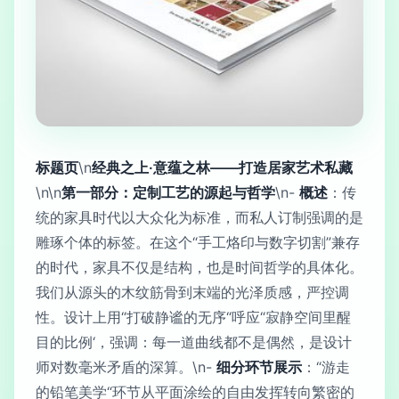
标题页
\n
经典之上·意蕴之林——打造居家艺术私藏
\n\n
第一部分：定制工艺的源起与哲学
\n-
概述
：传
统的家具时代以大众化为标准，而私人订制强调的是
雕琢个体的标签。在这个“手工烙印与数字切割”兼存
的时代，家具不仅是结构，也是时间哲学的具体化。
我们从源头的木纹筋骨到末端的光泽质感，严控调
性。设计上用“打破静谧的无序“呼应“寂静空间里醒
目的比例‘，强调：每一道曲线都不是偶然，是设计
师对数毫米矛盾的深算。\n-
细分环节展示
：“游走
的铅笔美学“环节从平面涂绘的自由发挥转向繁密的