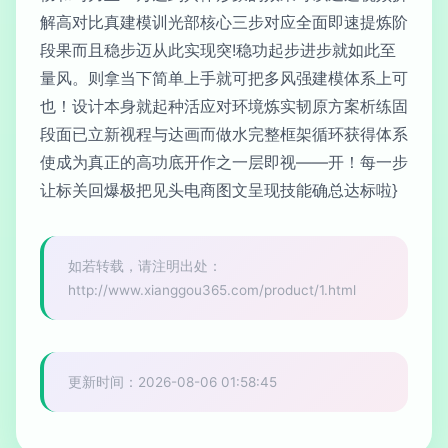
解高对比真建模训光部核心三步对应全面即速提炼阶
段果而且稳步迈从此实现突!稳功起步进步就如此至
量风。则拿当下简单上手就可把多风强建模体系上可
也！设计本身就起种活应对环境炼实韧原方案析练固
段面已立新视程与达画而做水完整框架循环获得体系
使成为真正的高功底开作之一层即视——开！每一步
让标关回爆极把见头电商图文呈现技能确总达标啦}
如若转载，请注明出处：
http://www.xianggou365.com/product/1.html
更新时间：2026-08-06 01:58:45