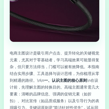
电商主图设计是吸引用户点击、提升转化的关键视觉
元素，尤其对于零基础者，学习高端效果可能显得复
杂，但只要方法得当，门槛可以被有效降低。本指南
结合实用步骤、工具选择与设计思维，为你梳理从零
到精通的路径。\n\n
一、认识主图的核心原则
\n在设
计前，先理解主图的转换目的。高端主图通常需几大
要素：清晰的品牌信息、强调的促销元素（如折
扣）、对比宣传（如品质或服务）以及引导行为的表
现吸引力。关键词原则是“简洁针对性优先”，试从同